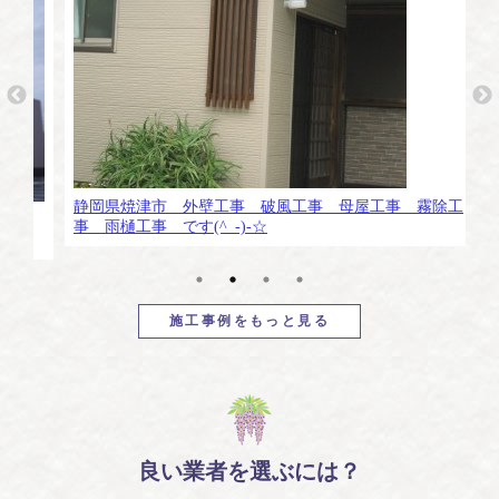
和
静岡県焼津市 外壁工事 破風工事 母屋工事 霧除工
雨
事 雨樋工事 です(^_-)-☆
施工事例をもっと見る
良い業者を選ぶには？