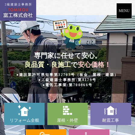
2級建築士事務所
専門家に任せて安心。
良品質・良施工
で
安心価格！
●建設業許可県知事第32763号（板金、屋根、建築）
●ニ級建築士事務所:第8179号
●電気工事業:第700866号
リフォーム全般
屋根・外壁
耐震工事