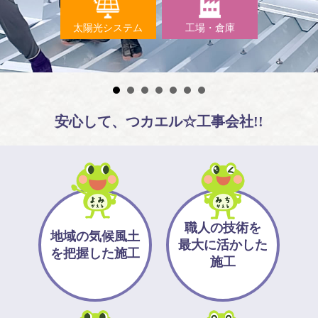
太陽光システム
工場・倉庫
安心して、つカエル☆工事会社!!
職人の技術を
地域の気候風土
最大に
活かした
を
把握した施工
施工